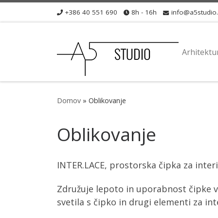
+386 40 551 690
8h - 16h
info@a5studio.
Skip to content
Arhitektur
Domov
»
Oblikovanje
Oblikovanje
INTER.LACE, prostorska čipka za interie
Združuje lepoto in uporabnost čipke v
svetila s čipko in drugi elementi za int