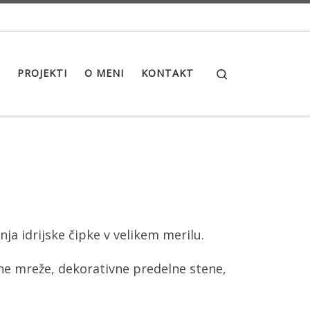
Search
PROJEKTI
O MENI
KONTAKT
nja idrijske čipke v velikem merilu.
ne mreže, dekorativne predelne stene,