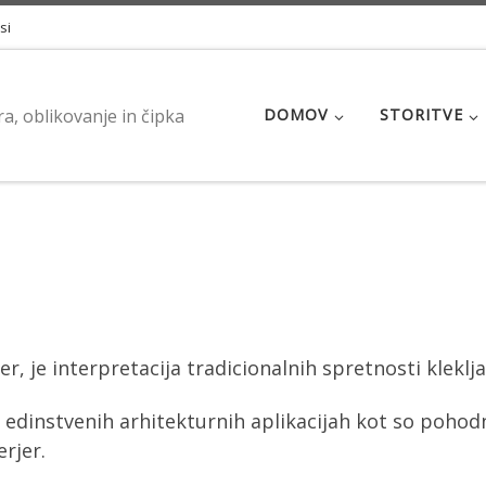
si
a, oblikovanje in čipka
DOMOV
STORITVE
r, je interpretacija tradicionalnih spretnosti kleklja
 edinstvenih arhitekturnih aplikacijah kot so pohod
erjer.