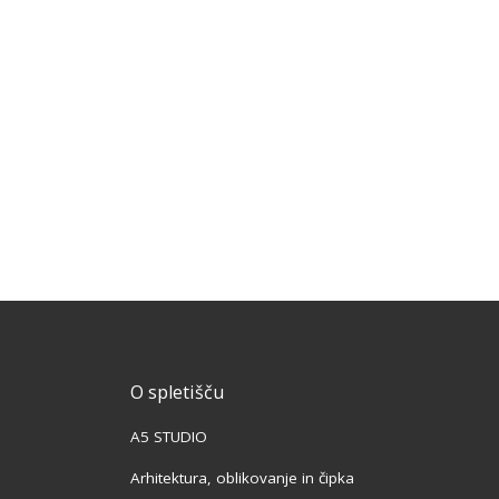
O spletišču
A5 STUDIO
Arhitektura, oblikovanje in čipka