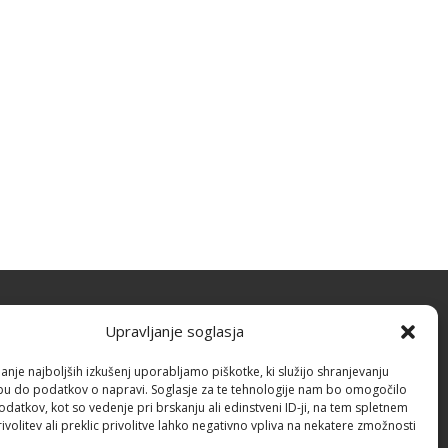
Upravljanje soglasja
zitka
anje najboljših izkušenj uporabljamo piškotke, ki služijo shranjevanju
opu do podatkov o napravi. Soglasje za te tehnologije nam bo omogočilo
STUDIO, Anja Petek Ilešič s.p.
atkov, kot so vedenje pri brskanju ali edinstveni ID-ji, na tem spletnem
volitev ali preklic privolitve lahko negativno vpliva na nekatere zmožnosti
šce 9, 1370 Logatec