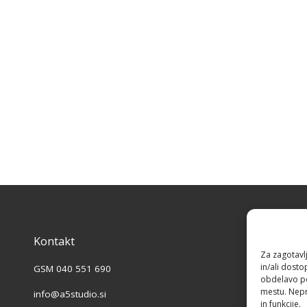
Kontakt
Vi
Za zagotavlj
in/ali dost
GSM 040 551 690
A5 
obdelavo pod
mestu. Nepri
info@a5studio.si
Do
in funkcije.