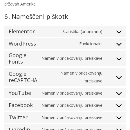
državah Amerike.
6. Nameščeni piškotki
Elementor
Statistika (anonimno)
Consent to
WordPress
Funkcionalni
Consent t
Google
Namen v pričakovanju preiskave
Fonts
Consent to
Google
Namen v pričakovanju
reCAPTCHA
preiskave
Consent to
YouTube
Namen v pričakovanju preiskave
Consent to
Facebook
Namen v pričakovanju preiskave
Consent to
Twitter
Namen v pričakovanju preiskave
Consent to
LinkedIn
Namen v pričakovanju preiskave