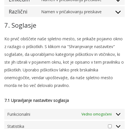
Consent to
Različni
Namen v pričakovanju preiskave
Consent to
7. Soglasje
Ko prvič obiščete naše spletno mesto, se prikaže pojavno okno
z razlago o piškotkih. S klikom na "Shranjevanje nastavitev"
soglašate, da uporabljamo kategorije piškotkov in vtičnikov, ki
ste jih izbrali v pojavnem oknu, kot je opisano v tem pravilniku o
piškotkih. Uporabo piškotkov lahko prek brskalnika
onemogočite, vendar upoštevajte, da naše spletno mesto
morda ne bo več delovalo pravilno.
7.1 Upravljanje nastavitev soglasja
Funkcionalni
Vedno omogočeni
Statistika