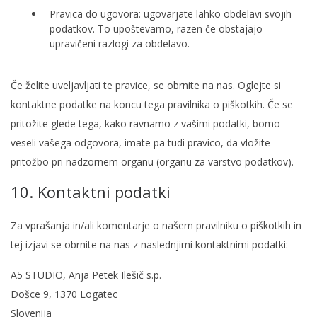
Pravica do ugovora: ugovarjate lahko obdelavi svojih
podatkov. To upoštevamo, razen če obstajajo
upravičeni razlogi za obdelavo.
Če želite uveljavljati te pravice, se obrnite na nas. Oglejte si
kontaktne podatke na koncu tega pravilnika o piškotkih. Če se
pritožite glede tega, kako ravnamo z vašimi podatki, bomo
veseli vašega odgovora, imate pa tudi pravico, da vložite
pritožbo pri nadzornem organu (organu za varstvo podatkov).
10. Kontaktni podatki
Za vprašanja in/ali komentarje o našem pravilniku o piškotkih in
tej izjavi se obrnite na nas z naslednjimi kontaktnimi podatki:
A5 STUDIO, Anja Petek Ilešič s.p.
Došce 9, 1370 Logatec
Slovenija