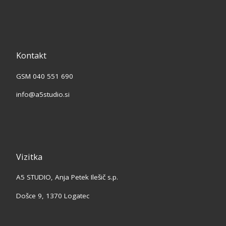
Kontakt
GSM 040 551 690
info@a5studio.si
Vizitka
A5 STUDIO, Anja Petek Ilešič s.p.
Došce 9, 1370 Logatec