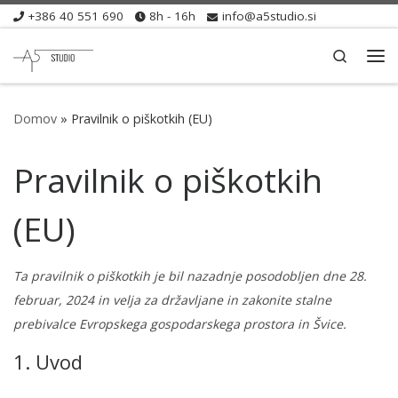
+386 40 551 690
8h - 16h
info@a5studio.si
Skip to content
Search
Men
Domov
»
Pravilnik o piškotkih (EU)
Pravilnik o piškotkih
(EU)
Ta pravilnik o piškotkih je bil nazadnje posodobljen dne 28.
februar, 2024 in velja za državljane in zakonite stalne
prebivalce Evropskega gospodarskega prostora in Švice.
1. Uvod