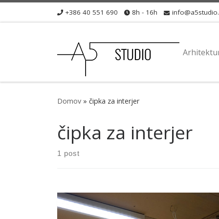
+386 40 551 690
8h - 16h
info@a5studio.
Skip to content
Arhitektur
Domov
»
čipka za interjer
čipka za interjer
1 post