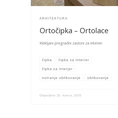
ARHITEKTURA
Ortočipka – Ortolace
Klekljani pregradni zasloni za interier.
čipka
čipka za interier
čipka za interjer
notranje oblikovanje
oblikovanje
Objavljeno
20. marca, 2020